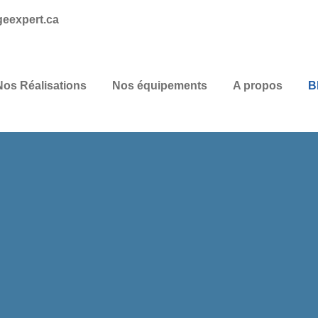
geexpert.ca
Nos Réalisations
Nos équipements
A propos
B