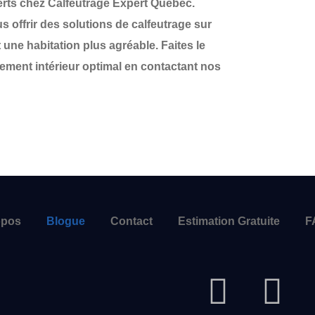
erts chez Calfeutrage Expert Québec.
 offrir des solutions de calfeutrage sur
 une habitation plus agréable. Faites le
ment intérieur optimal en contactant nos
opos
Blogue
Contact
Estimation Gratuite
F